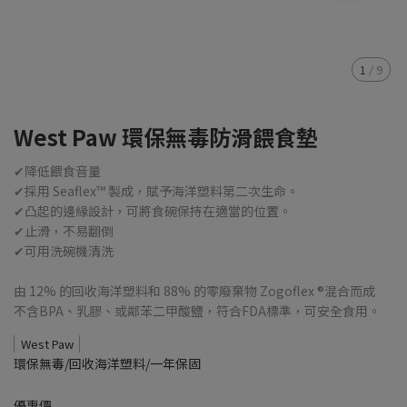
1
/
9
West Paw 環保無毒防滑餵食墊
✔降低餵食音量
✔採用 Seaflex™ 製成，賦予海洋塑料第二次生命。
✔凸起的邊緣設計，可將食碗保持在適當的位置。
✔止滑，不易翻倒
✔可用洗碗機清洗
由 12% 的回收海洋塑料和 88% 的零廢棄物 Zogoflex ®混合而成
不含BPA、乳膠、或鄰苯二甲酸鹽，符合FDA標準，可安全食用。
West Paw
環保無毒/回收海洋塑料/一年保固
優惠價