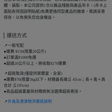
體、損裂，本公司提供1次以舊品殘骸與產品吊卡，(吊卡上
面貼有保固說明貼紙)免費更換同型產品的機會，敬請妥善
保存，以免喪失您自身權益。
運送方式
📌一般宅配
●運費 $150(限重20公斤)
●訂單滿$1000免運
●超過20公斤以上，將收取$270運費
📌超商取貨(僅提供萊爾富、全家)
●運費$70(限重5kg以下，材積最長邊≦ 45cm；長＋寬＋高
合計 ≦105cm)
●商品超過重量與材積將無法選擇超商寄送。
📌
外島及港澳物流運送說明