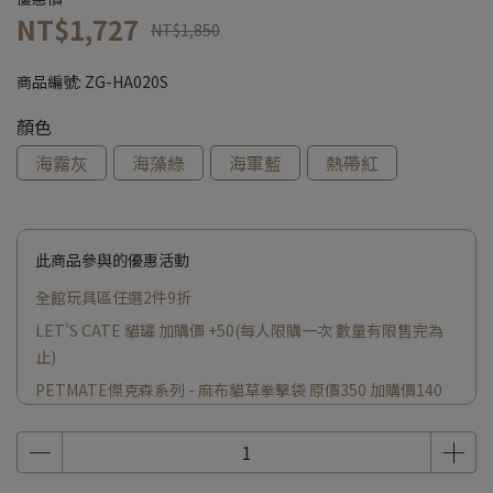
NT$1,727
NT$1,850
商品編號:
ZG-HA020S
顏色
海霧灰
海藻綠
海軍藍
熱帶紅
此商品參與的優惠活動
全館玩具區任選2件9折
LET'S CATE 貓罐 加購價 +50(每人限購一次 數量有限售完為
止)
PETMATE傑克森系列 - 麻布貓草拳擊袋 原價350 加購價140
小蠟燭原價200 加購價 +140(每人限購一次 數量有限售完為止)