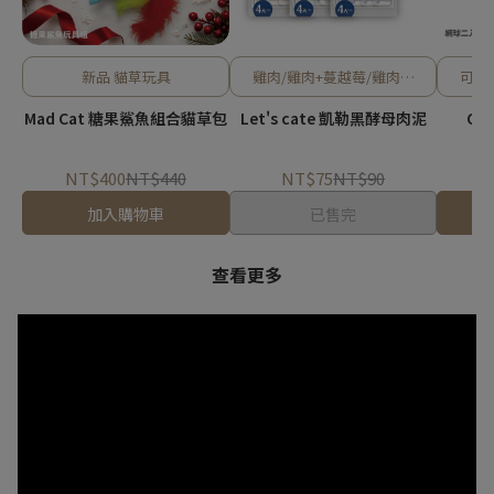
新品 貓草玩具
雞肉/雞肉+蔓越莓/雞肉+/
可浮水
鮪魚/鮪魚+南極蝦/鮪魚+綠
Mad Cat 糖果鯊魚組合貓草包
Let's cate 凱勒黑酵母肉泥
CH
唇貽貝
NT$400
NT$440
NT$75
NT$90
N
加入購物車
已售完
查看更多