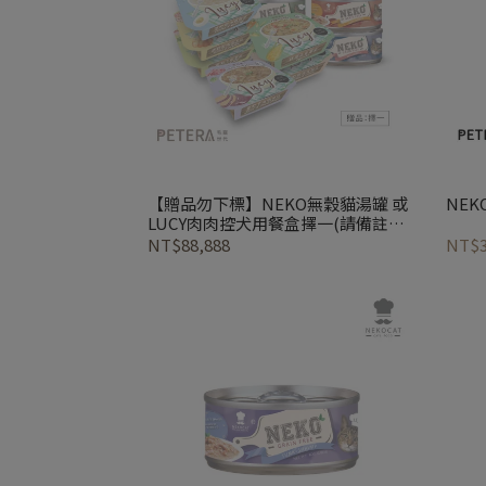
【贈品勿下標】NEKO無穀貓湯罐 或
NEK
LUCY肉肉控犬用餐盒擇一(請備註貓
湯罐或犬餐盒、口味隨機出貨)一入
NT$88,888
NT$