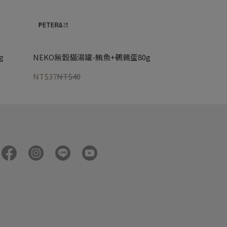
g
NEKO無穀貓湯罐-鮪魚+鵪鶉蛋80g
NT$37
NT$40