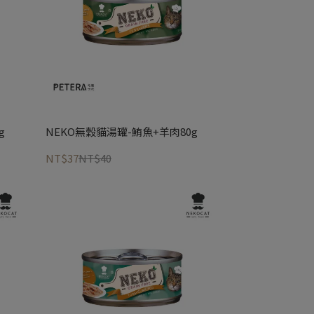
g
NEKO無穀貓湯罐-鮪魚+羊肉80g
NT$37
NT$40