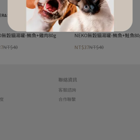
O無穀貓湯罐-鮪魚+雞肉80g
NEKO無穀貓湯罐-鮪魚+鮭魚80
37
NT$40
NT$37
NT$40
聯絡資訊
客服諮詢
度
合作聯繫