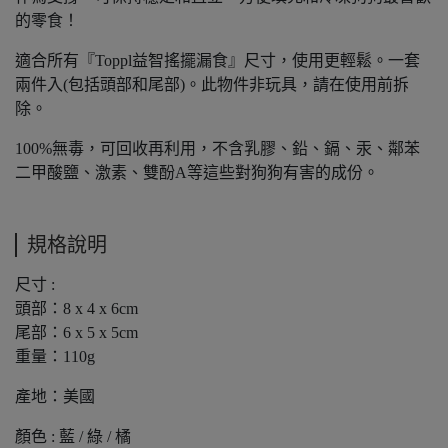
的零食！
適合所有『Toppl益智搖擺漏食』尺寸，使用更輕鬆。一套
兩件入(包括頭部和尾部)。此物件非玩具，請在使用前拆
除。
100%無毒，可回收再利用，不含乳膠、鉛、鎘、汞、鄰苯
二甲酸鹽、激素、雙酚A等這些對狗狗有害的成份。
規格說明
尺寸 :
頭部：8 x 4 x 6cm
尾部：6 x 5 x 5cm
重量：110g
產地：美國
顏色 : 藍 / 綠 / 橘