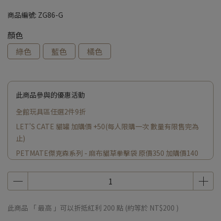
商品編號:
ZG86-G
顏色
綠色
藍色
橘色
此商品參與的優惠活動
全館玩具區任選2件9折
LET'S CATE 貓罐 加購價 +50(每人限購一次 數量有限售完為
止)
PETMATE傑克森系列 - 麻布貓草拳擊袋 原價350 加購價140
小蠟燭原價200 加購價 +140(每人限購一次 數量有限售完為止)
此商品 「 最高 」可以折抵紅利
200
點 (約等於
NT$200
)