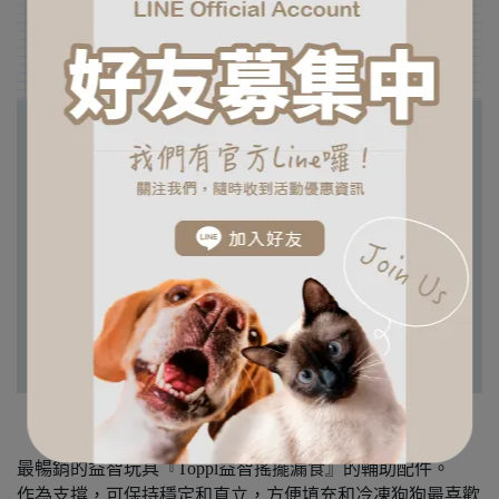
【 Toppl 益智搖擺防漏狗】
最暢銷的益智玩具『Toppl益智搖擺漏食』的輔助配件。
作為支撐，可保持穩定和直立，方便填充和冷凍狗狗最喜歡