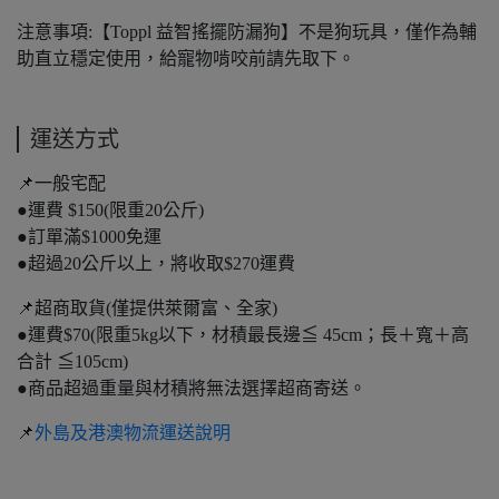
注意事項:【Toppl 益智搖擺防漏狗】不是狗玩具，僅作為輔
助直立穩定使用，給寵物啃咬前請先取下。
運送方式
📌一般宅配
●運費 $150(限重20公斤)
●訂單滿$1000免運
●超過20公斤以上，將收取$270運費
📌超商取貨(僅提供萊爾富、全家)
●運費$70(限重5kg以下，材積最長邊≦ 45cm；長＋寬＋高
合計 ≦105cm)
●商品超過重量與材積將無法選擇超商寄送。
📌
外島及港澳物流運送說明