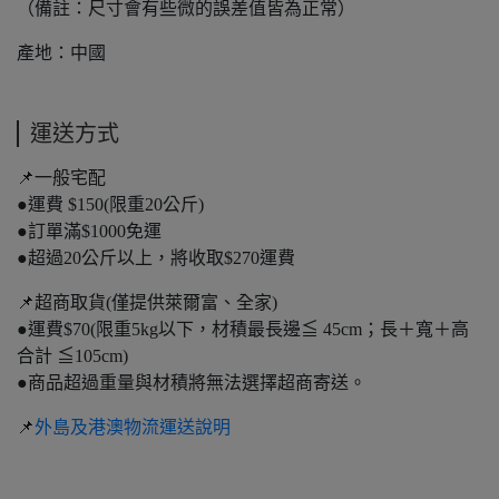
（備註：尺寸會有些微的誤差值皆為正常）
產地：中國
運送方式
📌一般宅配
●運費 $150(限重20公斤)
●訂單滿$1000免運
●超過20公斤以上，將收取$270運費
📌超商取貨(僅提供萊爾富、全家)
●運費$70(限重5kg以下，材積最長邊≦ 45cm；長＋寬＋高
合計 ≦105cm)
●商品超過重量與材積將無法選擇超商寄送。
📌
外島及港澳物流運送說明