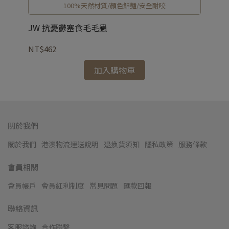
100%天然材質/顏色鮮豔/安全耐咬
JW 抗憂鬱塞食毛毛蟲
J
NT$462
NT
加入購物車
關於我們
關於我們
港澳物流運送說明
退換貨須知
隱私政策
服務條款
會員相關
會員帳戶
會員紅利制度
常見問題
匯款回報
聯絡資訊
客服諮詢
合作聯繫