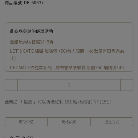
商品編號:
DK-60637
此商品參與的優惠活動
全館玩具區任選2件9折
LET'S CATE 貓罐 加購價 +50(每人限購一次 數量有限售完為
止)
PETMATE傑克森系列 - 麻布貓草拳擊袋 原價350 加購價140
小蠟燭原價200 加購價 +140(每人限購一次 數量有限售完為止)
此商品 「 最高 」可以折抵紅利
151
點 (約等於
NT$151
)
商品介紹
規格說明
運送方式