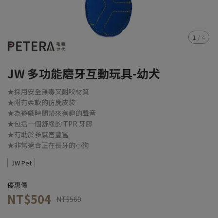
1
/
4
JW 多功能磨牙互動玩具-幼犬
★採用安全無毒又耐咬材質
★附有柔軟的仿麂皮袋
★為遊戲時間帶來有趣的聲音
★包括一個舒緩的 TPR 牙膠
★有助於多感官豐富
★非常適合正在長牙的小狗
JW Pet
優惠價
NT$504
NT$560