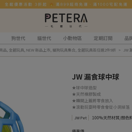
狗世代
貓世代
小動物區
定期訂閱
品
商品
,
全館玩具
,
NEW 新品上市
,
貓狗玩具集合
,
全館玩具區任選2件9折
JW
JW 漏食球中球
★球中球造型
★天然橡膠製成
★轉開上蓋將零食放入
★滾動玩耍時零食會從小洞掉落
100%天然材質/顏色
JW Pet
優惠價