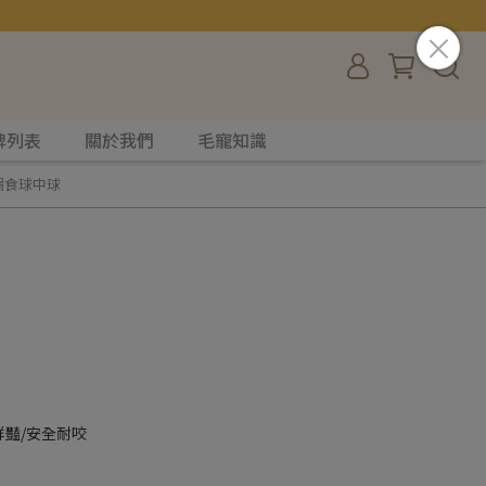
牌列表
關於我們
毛寵知識
 漏食球中球
鮮豔/安全耐咬