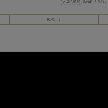
加入最愛
此商品 「 最高
規格說明