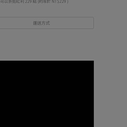
 」可以折抵紅利
229
點 (約等於
NT$229
)
運送方式