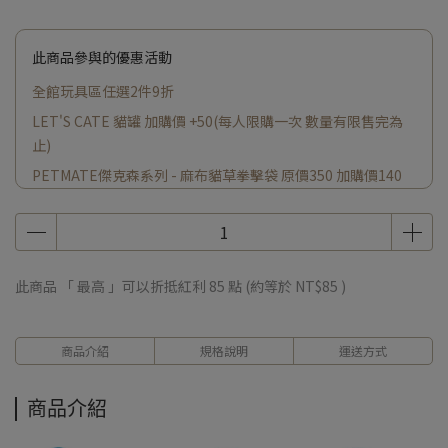
此商品參與的優惠活動
全館玩具區任選2件9折
LET'S CATE 貓罐 加購價 +50(每人限購一次 數量有限售完為
止)
PETMATE傑克森系列 - 麻布貓草拳擊袋 原價350 加購價140
小蠟燭原價200 加購價 +140(每人限購一次 數量有限售完為止)
此商品 「 最高 」可以折抵紅利
85
點 (約等於
NT$85
)
商品介紹
規格說明
運送方式
商品介紹