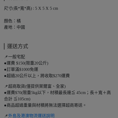
尺寸(長*寬*高) : 5 X 5 X 5 cm
顏色：橘
產地：中國
運送方式
📌一般宅配
●運費 $150(限重20公斤)
●訂單滿$1000免運
●超過20公斤以上，將收取$270運費
📌超商取貨(僅提供萊爾富、全家)
●運費$70(限重5kg以下，材積最長邊≦ 45cm；長＋寬＋高
合計 ≦105cm)
●商品超過重量與材積將無法選擇超商寄送。
📌
外島及港澳物流運送說明