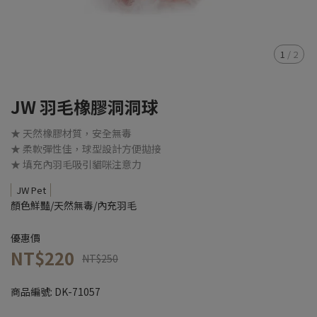
1
/
2
JW 羽毛橡膠洞洞球
★ 天然橡膠材質，安全無毒
★ 柔軟彈性佳，球型設計方便拋接
★ 填充內羽毛吸引貓咪注意力
JW Pet
顏色鮮豔/天然無毒/內充羽毛
優惠價
NT$220
NT$250
商品編號:
DK-71057