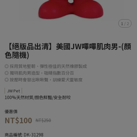
1
/
2
【絕版品出清】美國JW嗶嗶肌肉男-(顏
色隨機)
◎ 採用質地堅韌、彈性極佳的天然橡膠製成
◎ 獨特肌肉男造型，吸睛指數百分百
◎ 按壓時會發出啾啾聲，訓練愛犬靈敏度
JW Pet
100%天然材質/顏色鮮豔/安全耐咬
優惠價
NT$100
NT$250
商品編號:
DK-31298