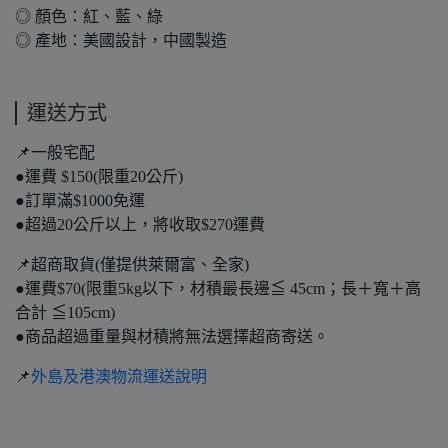
◎ 顏色：紅、藍、綠
◎ 產地：美國設計，中國製造
運送方式
📌一般宅配
●運費 $150(限重20公斤)
●訂單滿$1000免運
●超過20公斤以上，將收取$270運費
📌超商取貨(僅提供萊爾富、全家)
●運費$70(限重5kg以下，材積最長邊≦ 45cm；長＋寬＋高
合計 ≦105cm)
●商品超過重量與材積將無法選擇超商寄送。
📌
外島及港澳物流運送說明