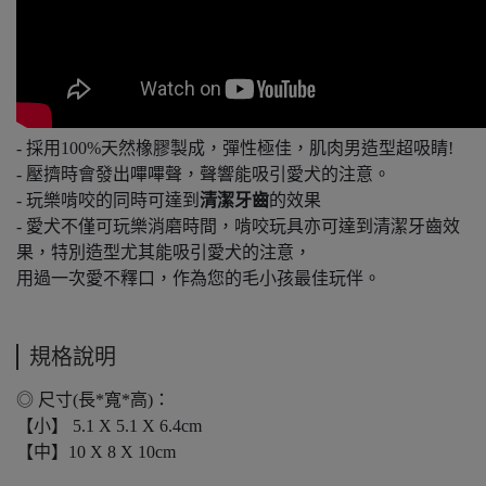
- 採用100%天然橡膠製成，彈性極佳，肌肉男造型超吸睛!
- 壓擠時會發出嗶嗶聲，聲響能吸引愛犬的注意。
- 玩樂啃咬的同時可達到
清潔牙齒
的效果
- 愛犬不僅可玩樂消磨時間，啃咬玩具亦可達到清潔牙齒效
果，特別造型尤其能吸引愛犬的注意，
用過一次愛不釋口，作為您的毛小孩最佳玩伴。
規格說明
◎ 尺寸(長*寬*高)：
【小】 5.1 X 5.1 X 6.4cm
【中】10 X 8 X 10cm