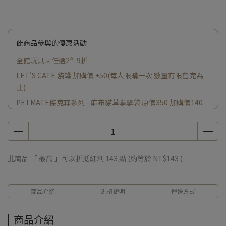
此商品參與的優惠活動
全館玩具區任選2件9折
LET'S CATE 貓罐 加購價 +50(每人限購一次 數量有限售完為
止)
PETMATE傑克森系列 - 麻布貓草拳擊袋 原價350 加購價140
小蠟燭原價200 加購價 +140(每人限購一次 數量有限售完為止)
此商品 「 最高 」可以折抵紅利
143
點 (約等於
NT$143
)
商品介紹
規格說明
運送方式
商品介紹