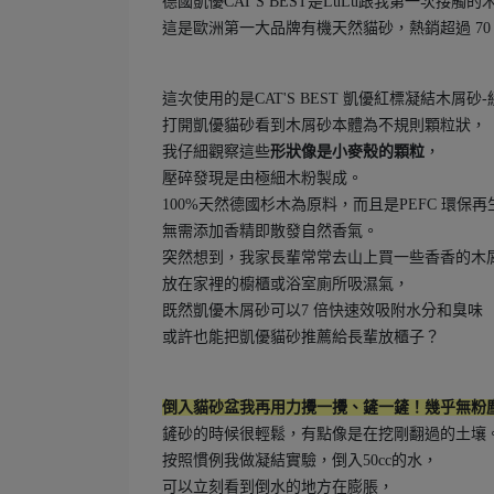
德國凱優CAT'S BEST是LuLu跟我第一次接觸
這是歐洲第一大品牌有機天然貓砂，熱銷超過 70
這次使用的是CAT'S BEST 凱優紅標凝結木屑砂
打開凱優貓砂看到木屑砂本體為不規則顆粒狀，
我仔細觀察這些
形狀像是小麥殼的顆粒
，
壓碎發現是由極細木粉製成。
100%天然德國杉木為原料，而且是PEFC 環保
無需添加香精即散發自然香氣。
突然想到，我家長輩常常去山上買一些香香的木
放在家裡的櫥櫃或浴室廁所吸濕氣，
既然凱優木屑砂可以7 倍快速效吸附水分和臭味
或許也能把凱優貓砂推薦給長輩放櫃子？
倒入貓砂盆我再用力攪一攪、鏟一鏟！幾乎無粉
鏟砂的時候很輕鬆，有點像是在挖剛翻過的土壤
按照慣例我做凝結實驗，倒入50cc的水，
可以立刻看到倒水的地方在膨脹，