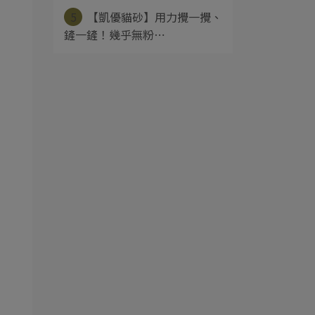
5
【凱優貓砂】用力攪一攪、
鏟一鏟！幾乎無粉⋯