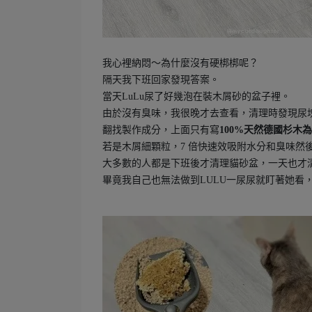
我心裡納悶～為什麼沒有硬梆梆呢？
隔天我下班回家發現答案。
當天LuLu尿了好幾泡在裝木屑砂的盆子裡。
由於沒有臭味，我很晚才去查看，清理時發現尿
翻找製作成分，上面只有寫
100%天然德國杉木
若是木屑細顆粒，7 倍快速效吸附水分和臭味然
大多數的人都是下班後才清理貓砂盆，一天也才
畢竟我自己也無法做到LULU一尿尿就盯著她看