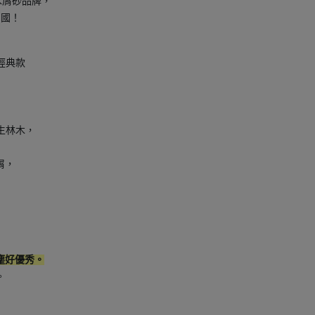
的木屑砂品牌，
 國！
-經典款
再生林木，
屑，
塵好優秀。
。