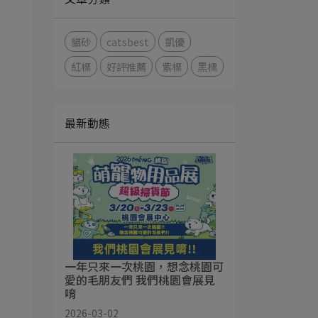
貓砂
catsbest
凱優
紅標
好評推薦
紫標
黑標
最新動態
一年只來一次桃園，想念桃園可
愛的毛朋友們 我們桃園會展見
唷
2026-03-02