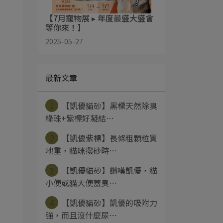
【7月寵物展 ▸ 年度最盛大盛會
等你來！】
2025-05-27
最新文章
1
【凱優貓砂】黑標天然除臭
綠珠+紫標好凝結⋯
2
【凱優紫標】長條粗顆粒質
地重，貓咪撥砂時⋯
3
【凱優貓砂】讚嘆凱優，貓
小便或貓大便蓋臭⋯
4
【凱優貓砂】凱優的吸附力
強，而且沒什麼尿⋯