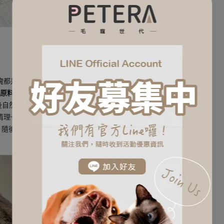
塊都是硬梆梆的！
為原料，沒有寫膠類成分
後自然凝結成塊，
清理一頂多兩次，這樣的情況是合理的！
，隨後立馬剷除尿塊！