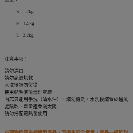
S - 1.2kg
- 1.5kg
M
L - 2.2kg
注意事項：
請勿漂白
請勿高溫烘乾
水洗後請勿熨燙
使用黏毛滾筒清理灰塵
內芯只能用手洗（清水沖），請勿機洗，水洗後請置於通風
處陰乾，盡量避免曬太陽
請勿搭配電熱毯使用
※寵物睡窩為接觸型產品，因衛生安全考量，產品一經拆封