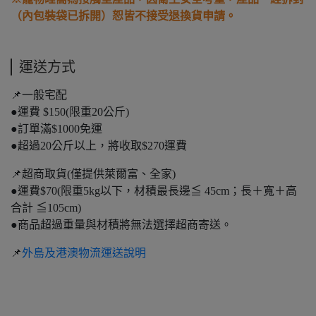
（內包裝袋已拆開）恕皆不接受退換貨申請。
運送方式
📌一般宅配
●運費 $150(限重20公斤)
●訂單滿$1000免運
●超過20公斤以上，將收取$270運費
📌超商取貨(僅提供萊爾富、全家)
●運費$70(限重5kg以下，材積最長邊≦ 45cm；長＋寬＋高
合計 ≦105cm)
●商品超過重量與材積將無法選擇超商寄送。
📌
外島及港澳物流運送說明