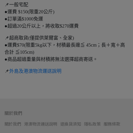
📌一般宅配
●運費 $150(限重20公斤)
●訂單滿$1000免運
●超過20公斤以上，將收取$270運費
📌超商取貨(僅提供萊爾富、全家)
●運費$70(限重5kg以下，材積最長邊≦ 45cm；長＋寬＋高
合計 ≦105cm)
●商品超過重量與材積將無法選擇超商寄送。
📌
外島及港澳物流運送說明
關於我們
關於我們
港澳物流運送說明
退換貨須知
隱私政策
服務條款