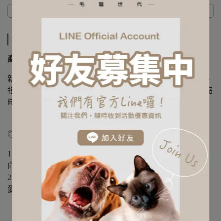
商品介紹
規格說明
運送方式
商品介紹
產品說明 :
新型專利軟膠握把，遛狗時更省力，減緩狗狗暴衝時對手、
指、掌的傷害，單手操控止煞與伸縮系統。不纏線設計伸縮
時沒困擾。
◎ 使用方法 ◎
1、抓住握把手持牽狗器，使繩索輕柔地隨著愛犬移動的方
向放出，愛犬可享受最佳的行動自由
2、大拇指往後扣下鎖住鍵，即可停止愛犬的自由奔跑，讓
愛犬在您的範圍內活動