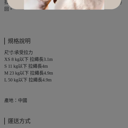
拉回愛犬 : 大拇指往前推即打開鎖住鍵，慢慢將繩索自動卷
回。
規格說明
尺寸/承受拉力
XS 8 kg以下 拉繩長3.1m
S 11 kg以下 拉繩長4m
M 23 kg以下 拉繩長4.9m
L 50 kg以下 拉繩長4.9m
產地：中國
運送方式