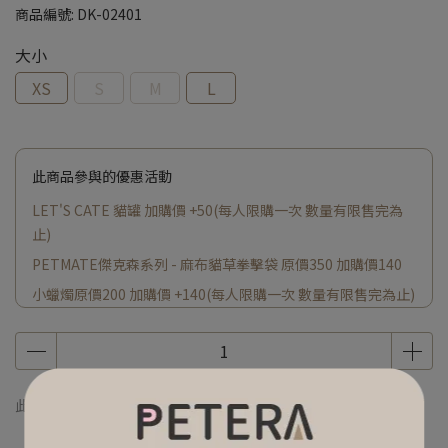
商品編號:
DK-02401
大小
XS
S
M
L
此商品參與的優惠活動
LET'S CATE 貓罐 加購價 +50(每人限購一次 數量有限售完為
止)
PETMATE傑克森系列 - 麻布貓草拳擊袋 原價350 加購價140
小蠟燭原價200 加購價 +140(每人限購一次 數量有限售完為止)
此商品 「 最高 」可以折抵紅利
475
點 (約等於
NT$475
)