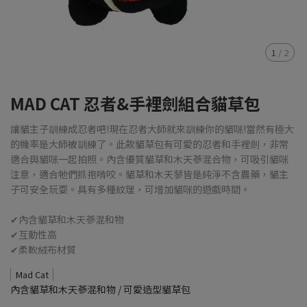
1
/
2
MAD CAT 忍者&手裡劍組合貓草包
讓貓主子訓練成忍者吧!現在忍者大師就來訓練你的貓咪!當然有極大
的機率是大師被訓練了。此款貓草包有可愛的忍者和手裡劍，非常
適合與貓咪一起拍照。內含優質貓草和木天蔘混合物，可吸引貓咪
注意，適合牠們抓抱啃咬。貓草和木天蓼皆是純淨不含農藥，貓主
子可安全玩耍。具有多種紋理，可增加貓咪的遊戲時間。
✔內含貓草和木天蔘混和物
✔互動性高
✔柔軟絨布材質
Mad Cat
內含貓草和木天蔘混和物 / 可愛造型貓草包