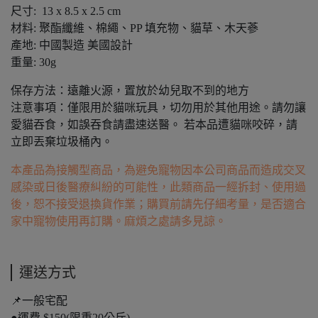
尺寸: 13 x 8.5 x 2.5 cm
材料: 聚酯纖維、棉繩、PP 填充物、貓草、木天蔘
產地: 中國製造 美國設計
重量: 30g
保存方法：遠離火源，置放於幼兒取不到的地方
注意事項：僅限用於貓咪玩具，切勿用於其他用途。請勿讓
愛貓吞食，如誤吞食請盡速送醫。 若本品遭貓咪咬碎，請
立即丟棄垃圾桶內。
本產品為接觸型商品，為避免寵物因本公司商品而造成交叉
感染或日後醫療糾紛的可能性，此類商品一經拆封、使用過
後，恕不接受退換貨作業；購買前請先仔細考量，是否適合
家中寵物使用再訂購。麻煩之處請多見諒。
運送方式
📌一般宅配
●運費 $150(限重20公斤)