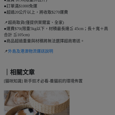
●訂單滿$1000免運
●超過20公斤以上，將收取$270運費
📌超商取貨(僅提供萊爾富、全家)
●運費$70(限重5kg以下，材積最長邊≦ 45cm；長＋寬＋高
合計 ≦105cm)
●商品超過重量與材積將無法選擇超商寄送。
📌
外島及港澳物流運送說明
｜相關文章
[貓咪知識] 新手奴才必看-養貓前的環境佈置