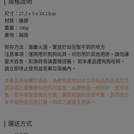
規格說明
尺寸：27.2 x 5 x 24.13cm
材質：橡膠
重量：190g
產地：越南
保存方法：遠離火源，置放於幼兒取不到的地方
注意事項：僅限用於狗狗玩具，切勿用於其他用途。請勿讓
愛犬吞食，如誤吞食請盡速送醫。 若本產品遭狗狗咬碎，
請立即停止使用並丟棄垃圾桶內。
本產品為接觸型商品，為避免寵物因本公司商品而造成交叉
感染或日後醫療糾紛的可能性，此類商品一經拆封、使用過
後，恕不接受退換貨作業；購買前請先仔細考量，是否適合
家中寵物使用再訂購。麻煩之處請多見諒。
運送方式