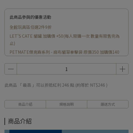
此商品參與的優惠活動
全館玩具區任選2件9折
LET'S CATE 貓罐 加購價 +50(每人限購一次 數量有限售完為
止)
PETMATE傑克森系列 - 麻布貓草拳擊袋 原價350 加購價140
小蠟燭原價200 加購價 +140(每人限購一次 數量有限售完為止)
此商品 「 最高 」可以折抵紅利
246
點 (約等於
NT$246
)
商品介紹
規格說明
運送方式
商品介紹