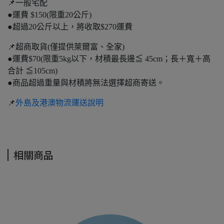
📌一般宅配
●運費 $150(限重20公斤)
●超過20公斤以上，將收取$270運費
📌超商取貨(僅提供萊爾富、全家)
●運費$70(限重5kg以下，材積最長邊≦ 45cm；長＋寬＋高
合計 ≦105cm)
●商品超過重量與材積將無法選擇超商寄送。
📌
外島及港澳物流運送說明
相關商品