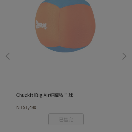
Chuckit!Big Air飛躍牧羊球
CH
NT$1,490
NT
已售完