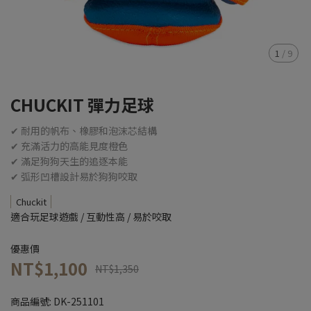
1
/
9
CHUCKIT 彈力足球
✔ 耐用的帆布、橡膠和泡沫芯結構
✔ 充滿活力的高能見度橙色
✔ 滿足狗狗天生的追逐本能
✔ 弧形凹槽設計易於狗狗咬取
Chuckit
適合玩足球遊戲 / 互動性高 / 易於咬取
優惠價
NT$1,100
NT$1,350
商品編號:
DK-251101