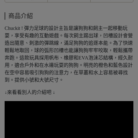
商品介紹
Chuckit ! 彈力足球的設計主旨是讓狗狗和飼主一起移動玩
耍，享受有趣的互動遊戲。每次飼主踢出球，凹槽設計會營
造出隨意、刺激的彈跳線，滿足狗狗的追逐本能。為了快速
輕鬆地取回，球的弧形凹槽也能讓狗狗牢牢咬取，輕鬆攜帶
奔跑。這款玩具採用帆布、橡膠和EVA泡沫芯結構，經久耐
用，適合戶外和在水邊玩耍的狗狗。明亮的橙色和藍色設計
在空中容易吸引狗狗的注意力，在草叢和水上容易被尋找
到。提供小號和大號尺寸。
↓來看看別人的介紹吧 ↓