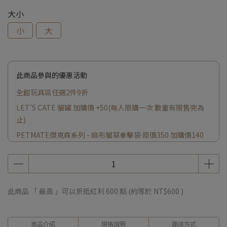
大小
小
大
此商品參與的優惠活動
全館玩具區任選2件9折
LET'S CATE 貓罐 加購價 +50(每人限購一次 數量有限售完為
止)
PETMATE傑克森系列 - 麻布貓草拳擊袋 原價350 加購價140
小蠟燭原價200 加購價 +140(每人限購一次 數量有限售完為止)
此商品 「 最高 」可以折抵紅利
600
點 (約等於
NT$600
)
商品介紹
規格說明
運送方式