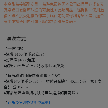
本產品為接觸型商品，為避免寵物因本公司商品而造成交叉
感染或日後醫療糾紛的可能性，此類商品一經拆封、使用過
後，恕不接受退換貨作業；購買前請先仔細考量，是否適合
家中寵物使用再訂購。麻煩之處請多見諒。
運送方式
📌一般宅配
●運費 $150(限重20公斤)
●訂單滿$1000免運
●超過20公斤以上，將收取$270運費
📌超商取貨(僅提供萊爾富、全家)
●運費$70(限重5kg以下，材積最長邊≦ 45cm；長＋寬＋高
合計 ≦105cm)
●商品超過重量與材積將無法選擇超商寄送。
📌
外島及港澳物流運送說明