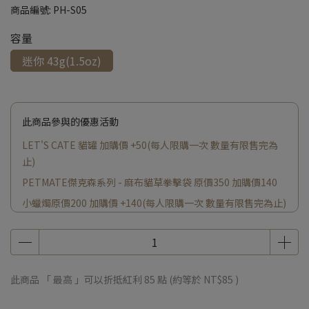
商品編號:
PH-S05
容量
迷你 43g(1.5oz)
此商品參與的優惠活動
LET'S CATE 貓罐 加購價 +50(每人限購一次 數量有限售完為
止)
PETMATE傑克森系列 - 麻布貓草拳擊袋 原價350 加購價140
小蠟燭原價200 加購價 +140(每人限購一次 數量有限售完為止)
此商品 「 最高 」可以折抵紅利
85
點 (約等於
NT$85
)