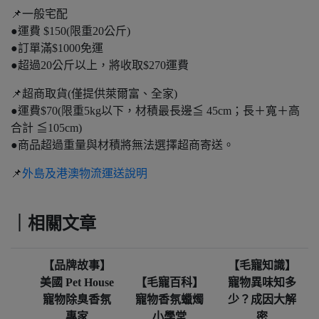
📌一般宅配
●運費 $150(限重20公斤)
●訂單滿$1000免運
●超過20公斤以上，將收取$270運費
📌超商取貨(僅提供萊爾富、全家)
●運費$70(限重5kg以下，材積最長邊≦ 45cm；長＋寬＋高
合計 ≦105cm)
●商品超過重量與材積將無法選擇超商寄送。
📌
外島及港澳物流運送說明
｜相關文章
【品牌故事】
【毛寵知識】
美國 Pet House
【毛寵百科】
寵物異味知多
寵物除臭香氛
寵物香氛蠟燭
少？成因大解
專家
小學堂
密