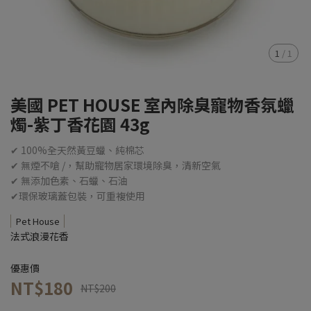
1
/
1
美國 PET HOUSE 室內除臭寵物香氛蠟
燭-紫丁香花園 43g
✔ 100%全天然黃豆蠟、純棉芯
✔ 無煙不嗆 /，幫助寵物居家環境除臭，清新空氣
✔ 無添加色素、石蠟、石油
✔環保玻璃蓋包裝，可重複使用
Pet House
法式浪漫花香
優惠價
NT$180
NT$200