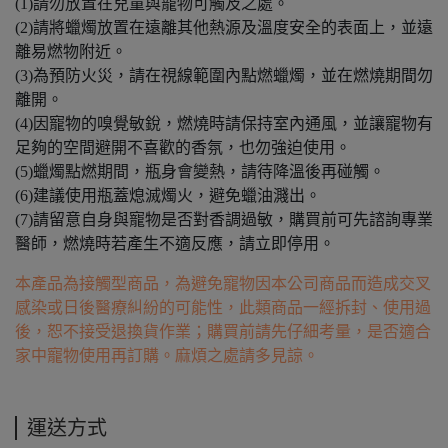
(1)請勿放置在兒童與寵物可觸及之處。
(2)請將蠟燭放置在遠離其他熱源及溫度安全的表面上，並遠
離易燃物附近。
(3)為預防火災，請在視線範圍內點燃蠟燭，並在燃燒期間勿
離開。
(4)因寵物的嗅覺敏銳，燃燒時請保持室內通風，並讓寵物有
足夠的空間避開不喜歡的香氛，也勿強迫使用。
(5)蠟燭點燃期間，瓶身會變熱，請待降溫後再碰觸。
(6)建議使用瓶蓋熄滅燭火，避免蠟油濺出。
(7)請留意自身與寵物是否對香調過敏，購買前可先諮詢專業
醫師，燃燒時若產生不適反應，請立即停用。
本產品為接觸型商品，為避免寵物因本公司商品而造成交叉
感染或日後醫療糾紛的可能性，此類商品一經拆封、使用過
後，恕不接受退換貨作業；購買前請先仔細考量，是否適合
家中寵物使用再訂購。麻煩之處請多見諒。
運送方式