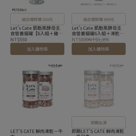
組合嚐鮮價 550元
組合嚐鮮價 899元
Let's Cate 凱勒黑酵母主
Let's Cate 凱勒黑酵母主
食營養貓罐【6入組＋雞肉
食營養貓罐6入組＋凍乾1
凍乾】
入＋黑酵母1盒
NT$550
NT$899
NT$1,355
加入購物車
加入購物車
即期出清
LET'S CATE 鮮肉凍乾－牛
即期LET'S CATE 鮮肉凍乾