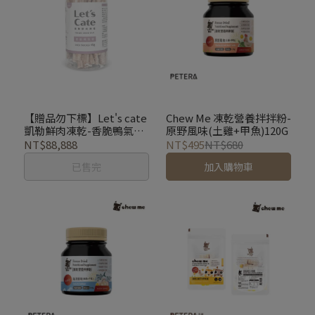
【贈品勿下標】Let's cate
Chew Me 凍乾營養拌拌粉-
凱勒鮮肉凍乾-香脆鴨氣管
原野風味(土雞+甲魚)120G
(數量有限贈完為止)
NT$88,888
NT$495
NT$680
已售完
加入購物車