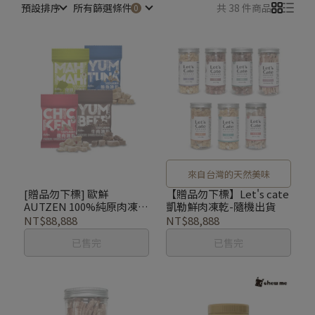
預設排序
所有篩選條件
共 38 件商品
來自台灣的天然美味
[贈品勿下標] 歐鮮
【贈品勿下標】Let's cate
AUTZEN 100%純原肉凍乾
凱勒鮮肉凍乾-隨機出貨
(1包)口味隨機出貨
NT$88,888
NT$88,888
已售完
已售完