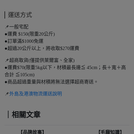
運送方式
📌一般宅配
●運費 $150(限重20公斤)
●訂單滿$1000免運
●超過20公斤以上，將收取$270運費
📌超商取貨(僅提供萊爾富、全家)
●運費$70(限重5kg以下，材積最長邊≦ 45cm；長＋寬＋高
合計 ≦105cm)
●商品超過重量與材積將無法選擇超商寄送。
📌
外島及港澳物流運送說明
｜相關文章
【品牌故事】
【毛寵知識】