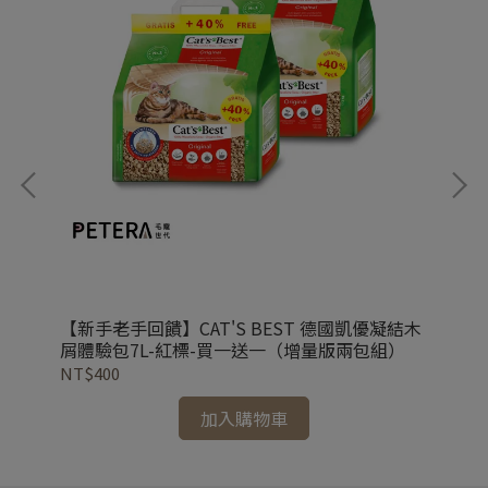
【新手老手回饋】CAT'S BEST 德國凱優凝結木
【
優紫
屑體驗包7L-紅標-買一送一（增量版兩包組）
包7
NT$400
NT
加入購物車