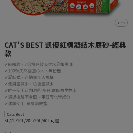
1
/
9
CAT'S BEST 凱優紅標凝結木屑砂-經典
款
✔細顆粒，7倍快速效吸附水分和臭味
✔100%天然德國杉木，無粉塵
✔凝結式，可適量倒入馬桶
✔使用量減少，垃圾量減少
✔唯一使用可朔源的PEFC環保再生林木
✔通過檢驗不含酚、甲醛等化學成分
✔建議使用: 單層貓便盆
Cats Best
5L/7L/10L/20L/30L/40L 可選